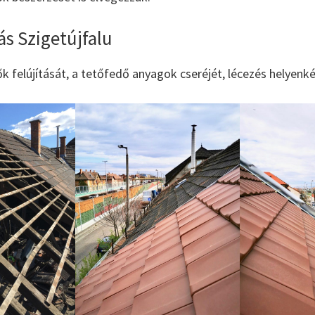
tás Szigetújfalu
tők felújítását, a tetőfedő anyagok cseréjét, lécezés helyenk