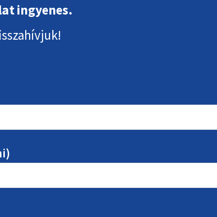
lat ingyenes.
isszahívjuk!
i)