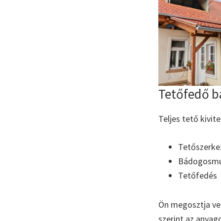
Tetőfedő b
Teljes tető kivit
Tetőszerke
Bádogosm
Tetőfedés
Ön megosztja vel
szerint az anyag