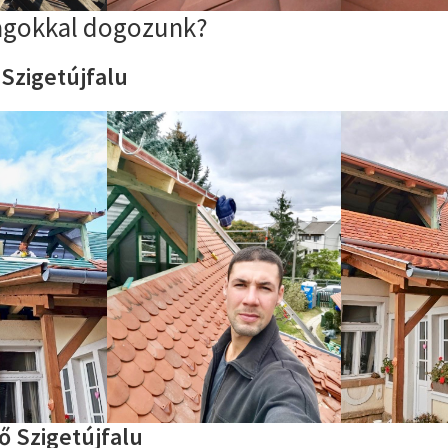
agokkal dogozunk?
 Szigetújfalu
ő Szigetújfalu