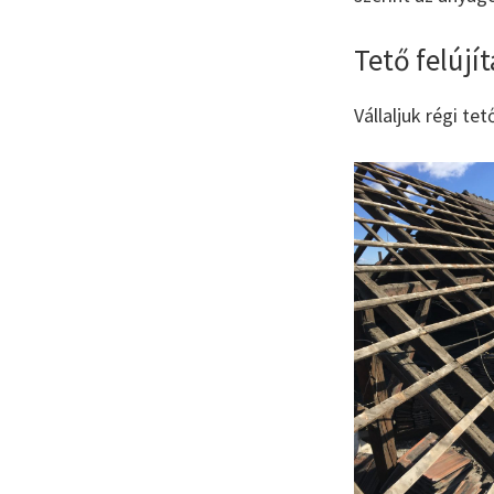
Tető felújí
Vállaljuk régi te