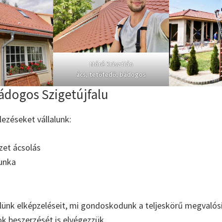
Móré Krisztián
ács, tetőfedő, bádogos
ádogos Szigetújfalu
elezéseket vállalunk:
zet ácsolás
unka
ünk elképzeléseit, mi gondoskodunk a teljeskörű megvalósí
ok beszerzését is elvégezzük.