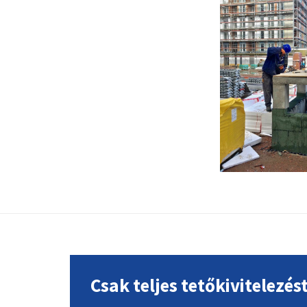
Footer
Csak teljes tetőkivitelezés