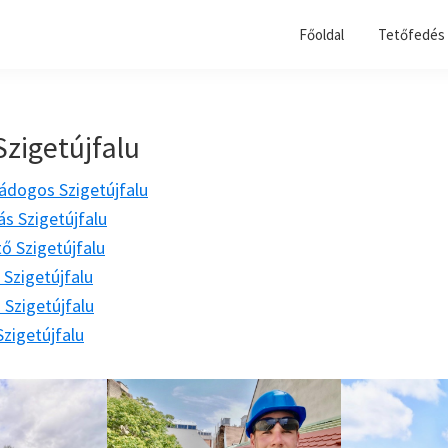
Főoldal
Tetőfedés 
Szigetújfalu
ádogos Szigetújfalu
ás Szigetújfalu
tő Szigetújfalu
Szigetújfalu
 Szigetújfalu
zigetújfalu