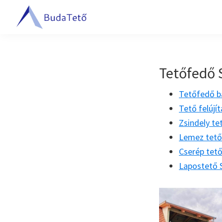
Ugrás
Skip
Ugrás
az
to
a
BudaTető
elsődleges
main
lábléchez
Tetőfedés
navigációhoz
content
Budapesten
és
Tetőfedő 
Pest
Tetőfedő b
megyében
Tető felújít
Zsindely te
Lemez tető 
Cserép tető
Lapostető S