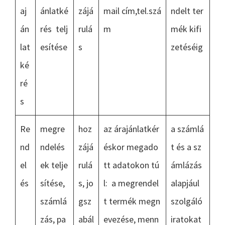
aj
ánlatké
zájá
mail cím,tel.szá
ndelt ter
án
rés telj
rulá
m
mék kifi
lat
esítése
s
zetéséig
ké
ré
s
Re
megre
hoz
az árajánlatkér
a számlá
nd
ndelés
zájá
éskor megado
t és a sz
el
ek telje
rulá
tt adatokon tú
ámlázás
és
sítése,
s, jo
l: a megrendel
alapjául
számlá
gsz
t termék megn
szolgáló
zás, pa
abál
evezése, menn
iratokat