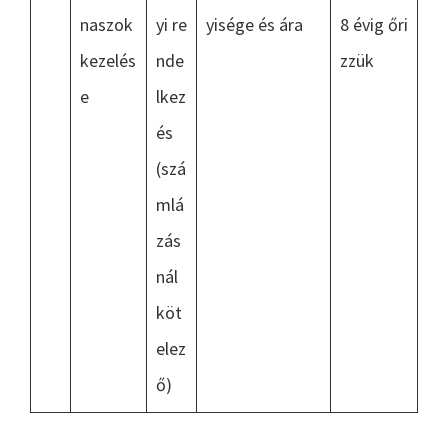
naszok
yi re
yisége és ára
8 évig őri
kezelés
nde
zzük
e
lkez
és
(szá
mlá
zás
nál
köt
elez
ő)