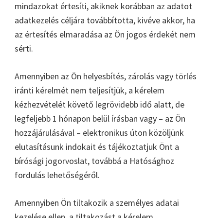
mindazokat értesíti, akiknek korábban az adatot
adatkezelés céljára továbbította, kivéve akkor, ha
az értesítés elmaradása az Ön jogos érdekét nem
sérti.
Amennyiben az Ön helyesbítés, zárolás vagy törlés
iránti kérelmét nem teljesítjük, a kérelem
kézhezvételét követő legrövidebb idő alatt, de
legfeljebb 1 hónapon belül írásban vagy – az Ön
hozzájárulásával – elektronikus úton közöljünk
elutasításunk indokait és tájékoztatjuk Önt a
bírósági jogorvoslat, továbbá a Hatósághoz
fordulás lehetőségéről.
Amennyiben Ön tiltakozik a személyes adatai
kezelése ellen, a tiltakozást a kérelem