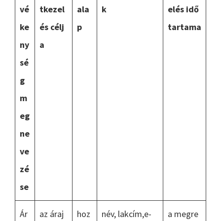
vé
tkezel
ala
k
elés idő
ke
és célj
p
tartama
ny
a
sé
g
m
eg
ne
ve
zé
se
Ár
az áraj
hoz
név, lakcím,e-
a megre