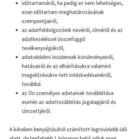
időtartamáról, ha pedig ez nem lehetséges,
ezen időtartam meghatározásának
szempontjairól,
az adatfeldolgozóink nevéről, címéről és az
adatkezeléssel összefüggő
tevékenységükről,
adatvédelmi incidensek körülményeiről,
hatásairól és az elhárításukra valamint
megelőzésükre tett intézkedéseinkről,
továbbá
az Ön személyes adatainak továbbítása
esetén az adattovábbítás jogalapjáról és
címzettjéről.
A kérelem benyújtásától számított legrövidebb idő
alatt, de legfeljebb 1 hónapon belül adjuk meg