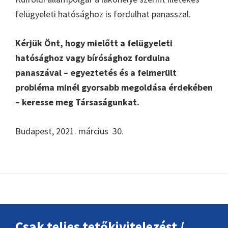
felügyeleti hatósághoz is fordulhat panasszal.
Kérjük Önt, hogy mielőtt a felügyeleti
hatósághoz vagy bírósághoz fordulna
panaszával – egyeztetés és a felmerült
probléma minél gyorsabb megoldása érdekében
– keresse meg Társaságunkat.
Budapest, 2021. március 30.
Footer
Csak teljes tetőkivitelezést /