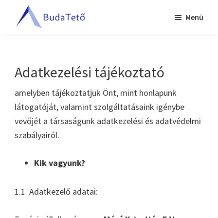
Skip
Ugrás
Menü
to
a
BudaTető
main
lábléchez
Tetőfedés
content
Budapesten
és
Adatkezelési tájékoztató
Pest
megyében
amelyben tájékoztatjuk Önt, mint honlapunk
látogatóját, valamint szolgáltatásaink igénybe
vevőjét a társaságunk adatkezelési és adatvédelmi
szabályairól.
Kik vagyunk?
1.1 Adatkezelő adatai: