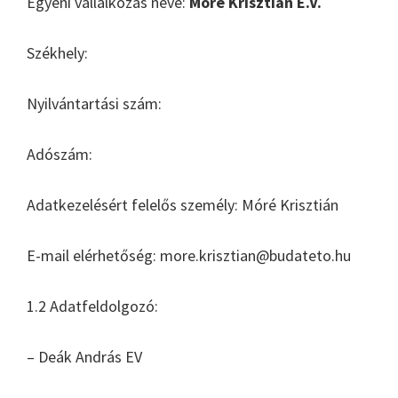
Egyéni vállalkozás neve:
Móré Krisztián E.V.
Székhely:
Nyilvántartási szám:
Adószám:
Adatkezelésért felelős személy: Móré Krisztián
E-mail elérhetőség: more.krisztian@budateto.hu
1.2 Adatfeldolgozó:
– Deák András EV