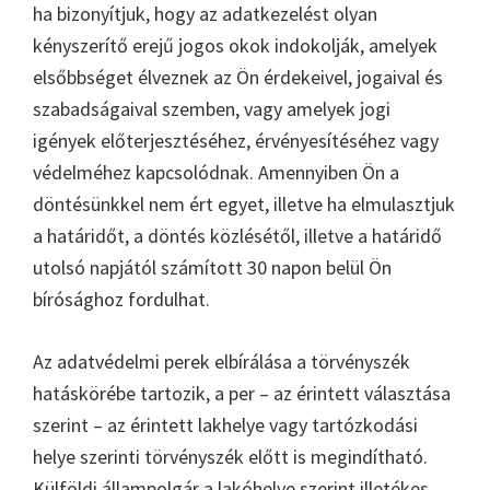
ha bizonyítjuk, hogy az adatkezelést olyan
kényszerítő erejű jogos okok indokolják, amelyek
elsőbbséget élveznek az Ön érdekeivel, jogaival és
szabadságaival szemben, vagy amelyek jogi
igények előterjesztéséhez, érvényesítéséhez vagy
védelméhez kapcsolódnak. Amennyiben Ön a
döntésünkkel nem ért egyet, illetve ha elmulasztjuk
a határidőt, a döntés közlésétől, illetve a határidő
utolsó napjától számított 30 napon belül Ön
bírósághoz fordulhat.
Az adatvédelmi perek elbírálása a törvényszék
hatáskörébe tartozik, a per – az érintett választása
szerint – az érintett lakhelye vagy tartózkodási
helye szerinti törvényszék előtt is megindítható.
Külföldi állampolgár a lakóhelye szerint illetékes