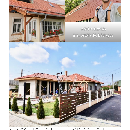
Móré Krisztián
ács, tetőfedő, bádogos