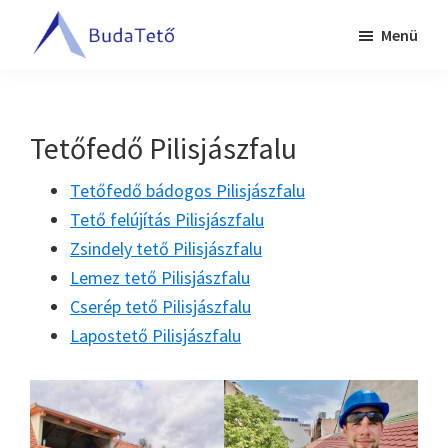
Skip
Ugrás
Menü
to
a
BudaTető
main
lábléchez
Tetőfedés
content
Budapesten
és
Tetőfedő Pilisjászfalu
Pest
megyében
Tetőfedő bádogos Pilisjászfalu
Tető felújítás Pilisjászfalu
Zsindely tető Pilisjászfalu
Lemez tető Pilisjászfalu
Cserép tető Pilisjászfalu
Lapostető Pilisjászfalu