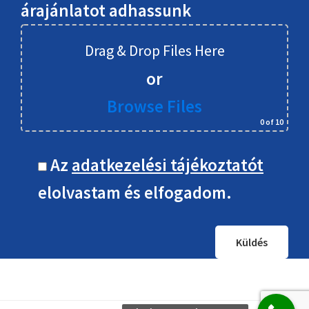
árajánlatot adhassunk
Drag & Drop Files Here
or
Browse Files
0
of 10
Az
adatkezelési tájékoztatót
elolvastam és elfogadom.