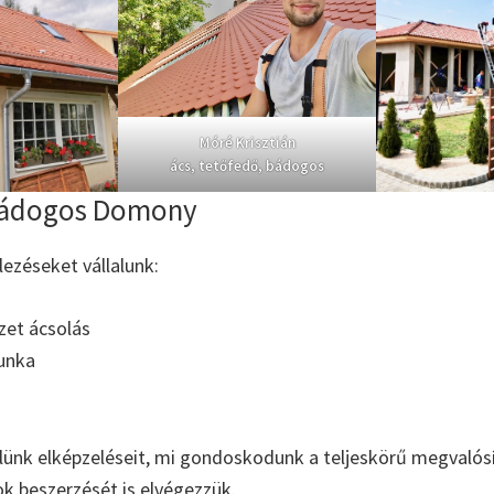
Móré Krisztián
ács, tetőfedő, bádogos
bádogos Domony
elezéseket vállalunk:
zet ácsolás
unka
ünk elképzeléseit, mi gondoskodunk a teljeskörű megvalósí
ok beszerzését is elvégezzük.