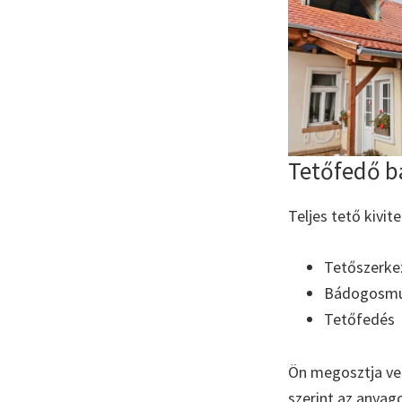
Tetőfedő 
Teljes tető kivit
Tetőszerke
Bádogosm
Tetőfedés
Ön megosztja vel
szerint az anyag