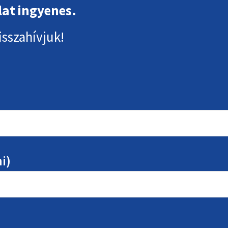
lat ingyenes.
isszahívjuk!
i)