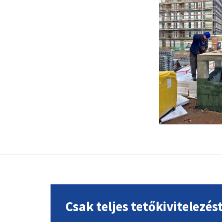
Footer
Csak teljes tetőkivitelezés