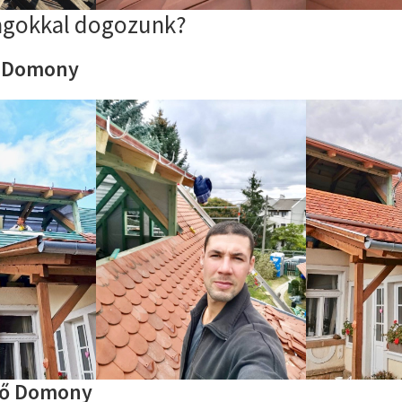
agokkal dogozunk?
ő Domony
tő Domony