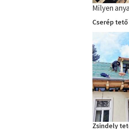
Milyen any
Cserép tet
Zsindely te