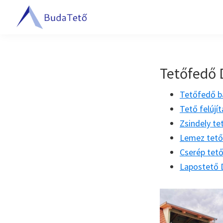
Ugrás
Skip
Ugrás
az
to
a
BudaTető
elsődleges
main
lábléchez
Tetőfedés
navigációhoz
content
Budapesten
és
Tetőfedő
Pest
Tetőfedő 
megyében
Tető felúj
Zsindely t
Lemez tet
Cserép tet
Lapostető