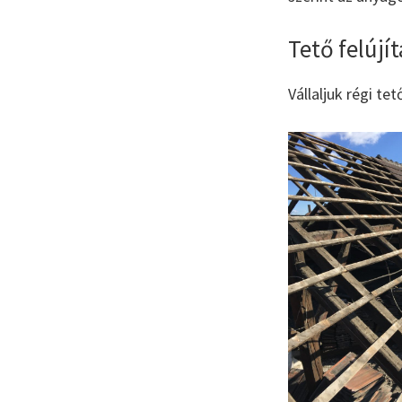
Tető felúj
Vállaljuk régi te