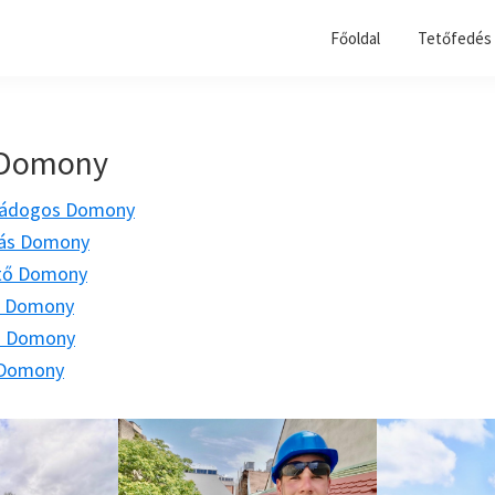
Főoldal
Tetőfedés 
 Domony
bádogos Domony
ítás Domony
ető Domony
ő Domony
ő Domony
 Domony