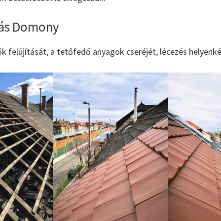
ítás Domony
tők felújítását, a tetőfedő anyagok cseréjét, lécezés helyenk