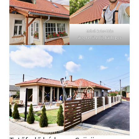
Móré Krisztián
ács, tetőfedő, bádogos