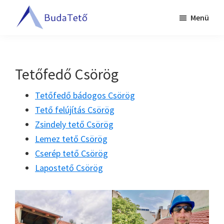
Skip
Ugrás
Menü
to
a
BudaTető
main
lábléchez
Tetőfedés
content
Budapesten
és
Tetőfedő Csörög
Pest
megyében
Tetőfedő bádogos Csörög
Tető felújítás Csörög
Zsindely tető Csörög
Lemez tető Csörög
Cserép tető Csörög
Lapostető Csörög