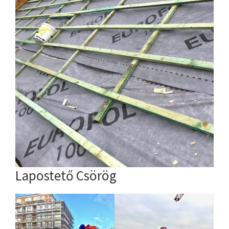
Lapostető Csörög