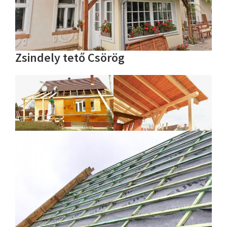
Zsindely tető Csörög