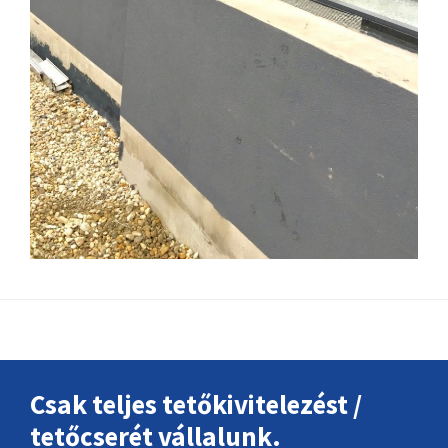
Footer
Csak teljes tetőkivitelezést /
tetőcserét vállalunk.