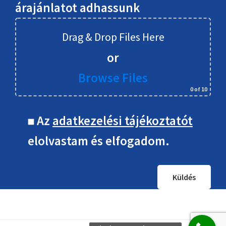
árajánlatot adhassunk
Drag & Drop Files Here
or
Browse Files
0
of 10
Az
adatkezelési tájékoztatót
elolvastam és elfogadom.