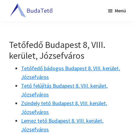
Skip
Ugrás
Menü
to
a
BudaTető
main
lábléchez
Tetőfedés
content
Budapesten
és
Tetőfedő Budapest 8, VIII.
Pest
kerület, Józsefváros
megyében
Tetőfedő bádogos Budapest 8, VIII. kerület,
Józsefváros
Tető felújítás Budapest 8, VIII. kerület,
Józsefváros
Zsindely tető Budapest 8, VIII. kerület,
Józsefváros
Lemez tető Budapest 8, VIII. kerület,
Józsefváros