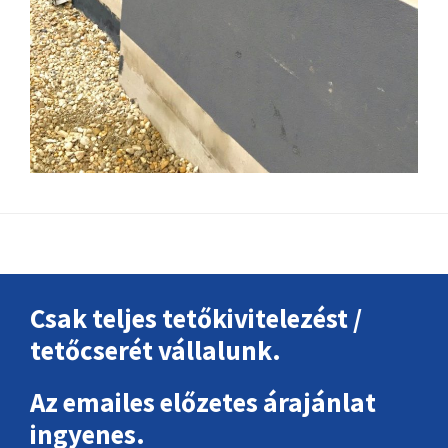
Footer
Csak teljes tetőkivitelezést /
tetőcserét vállalunk.
Az emailes előzetes árajánlat
ingyenes.