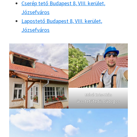
Cserép tető Budapest 8, VIII. kerület,
Józsefváros
Lapostető Budapest 8, VIII. kerület,
Józsefváros
Móré Krisztián
ács, tetőfedő, bádogos