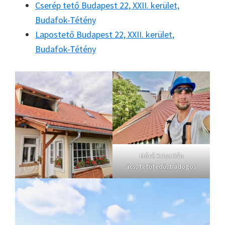
Cserép tető Budapest 22, XXII. kerület,
Budafok-Tétény
Lapostető Budapest 22, XXII. kerület,
Budafok-Tétény
Móré Krisztián
ács, tetőfedő, bádogos