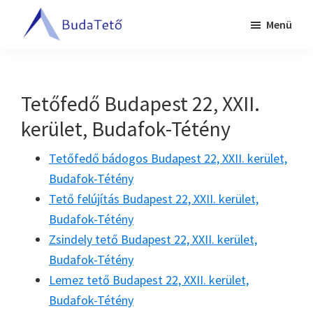
Skip
Ugrás
Menü
to
a
BudaTető
main
lábléchez
Tetőfedés
content
Budapesten
és
Tetőfedő Budapest 22, XXII.
Pest
kerület, Budafok-Tétény
megyében
Tetőfedő bádogos Budapest 22, XXII. kerület,
Budafok-Tétény
Tető felújítás Budapest 22, XXII. kerület,
Budafok-Tétény
Zsindely tető Budapest 22, XXII. kerület,
Budafok-Tétény
Lemez tető Budapest 22, XXII. kerület,
Budafok-Tétény