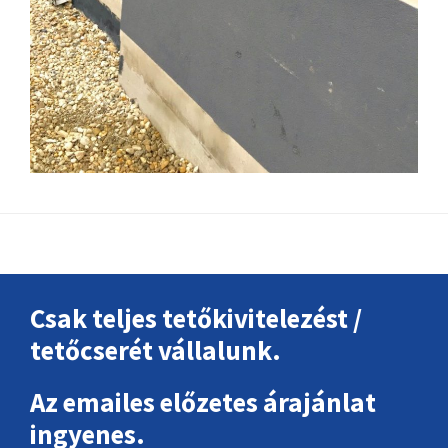
Footer
Csak teljes tetőkivitelezést /
tetőcserét vállalunk.
Az emailes előzetes árajánlat
ingyenes.