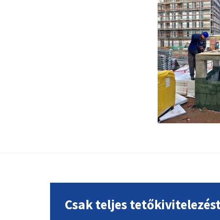
Footer
Csak teljes tetőkivitelezés