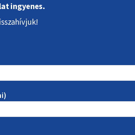
lat ingyenes.
isszahívjuk!
i)