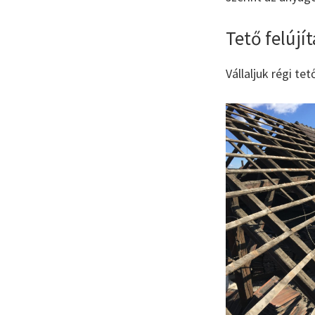
Tető felújí
Vállaljuk régi te