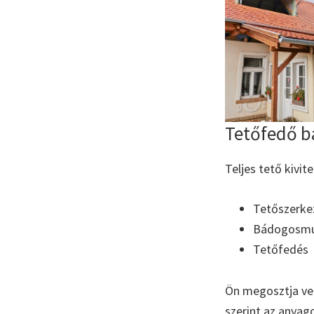
Tetőfedő b
Teljes tető kivit
Tetőszerke
Bádogosm
Tetőfedés
Ön megosztja vel
szerint az anyag