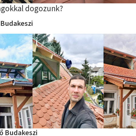
agokkal dogozunk?
 Budakeszi
tő Budakeszi