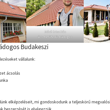
Móré Krisztián
ács, tetőfedő, bádogos
ádogos Budakeszi
elezéseket vállalunk:
zet ácsolás
unka
ünk elképzeléseit, mi gondoskodunk a teljeskörű megvalósí
ok beszerzését is elvégezzük.