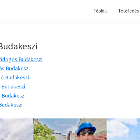
Főoldal
Tetőfedés 
Budakeszi
ádogos Budakeszi
tás Budakeszi
tő Budakeszi
 Budakeszi
ő Budakeszi
Budakeszi