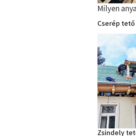
Milyen any
Cserép tető
Zsindely te