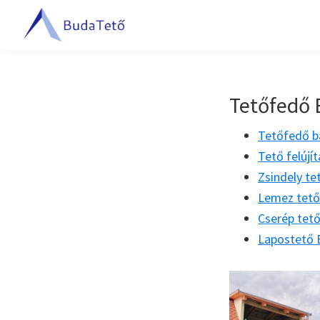
Ugrás
Skip
Ugrás
az
to
a
BudaTető
elsődleges
main
lábléchez
Tetőfedés
navigációhoz
content
Budapesten
és
Tetőfedő 
Pest
Tetőfedő b
megyében
Tető felújí
Zsindely te
Lemez tető
Cserép tet
Lapostető 