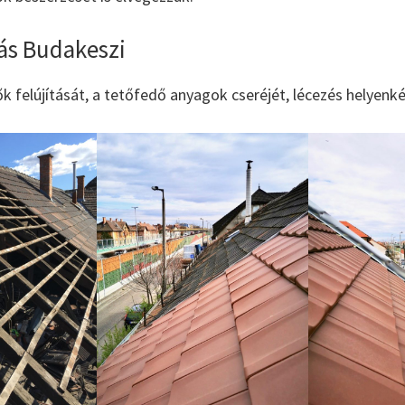
tás Budakeszi
tők felújítását, a tetőfedő anyagok cseréjét, lécezés helyenk