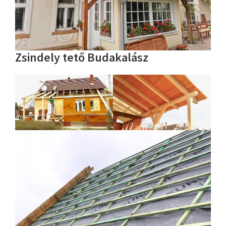
Zsindely tető Budakalász