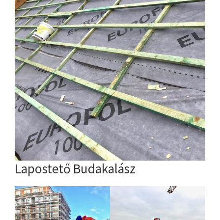
Lapostető Budakalász