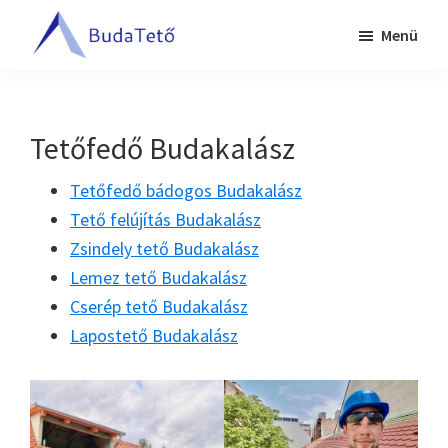
Skip
Ugrás
Menü
to
a
BudaTető
main
lábléchez
Tetőfedés
content
Budapesten
és
Tetőfedő Budakalász
Pest
megyében
Tetőfedő bádogos Budakalász
Tető felújítás Budakalász
Zsindely tető Budakalász
Lemez tető Budakalász
Cserép tető Budakalász
Lapostető Budakalász