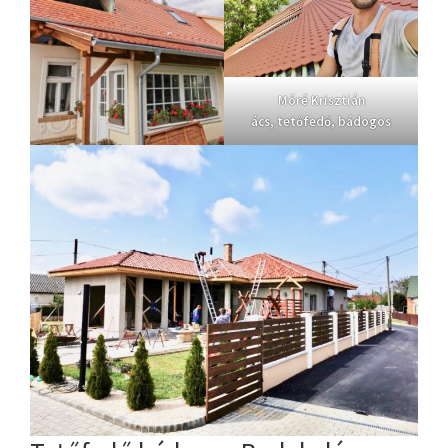
Móré Krisztián
ács, tetőfedő, bádogos