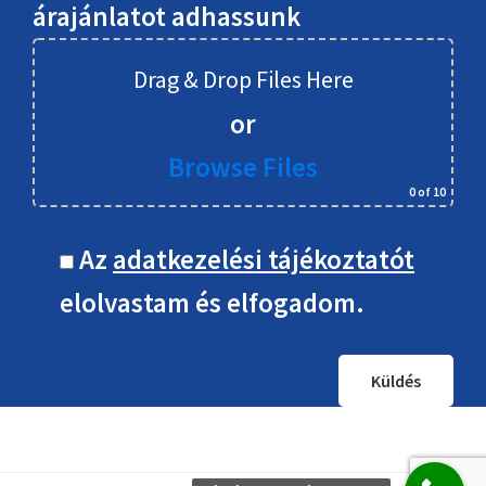
árajánlatot adhassunk
Drag & Drop Files Here
or
Browse Files
0
of 10
Az
adatkezelési tájékoztatót
elolvastam és elfogadom.